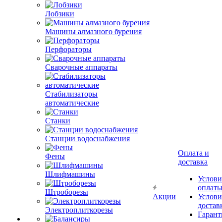
Лобзики
Машины алмазного бурения
Перфораторы
Сварочные аппараты
Стабилизаторы
автоматические
Станки
Станции водоснабжения
Оплата и
Фены
доставка
Шлифмашины
Услови
оплат
Штроборезы
Акции
Услови
достав
Электроплиткорезы
Гарант