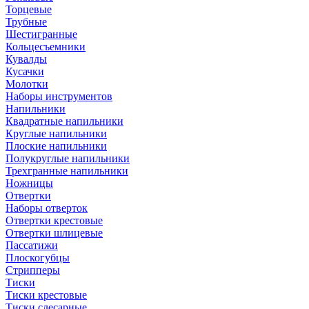
Торцевые
Трубные
Шестигранные
Кольцесъемники
Кувалды
Кусачки
Молотки
Наборы инструментов
Напильники
Квадратные напильники
Круглые напильники
Плоские напильники
Полукруглые напильники
Трехгранные напильники
Ножницы
Отвертки
Наборы отверток
Отвертки крестовые
Отвертки шлицевые
Пассатижи
Плоскогубцы
Стрипперы
Тиски
Тиски крестовые
Тиски слесарные