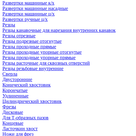
Развертки машинные к/х
Развертки машинные насадные
Развертки машинные ц/х
Развертки ручные ц/х
Резцы
Резцы канавочные для нарезания внутренних канавок
Резцы отрезные
Резцы подрезные отогнутые
Резцы проходные прямые
Резцы проходные упорные отогнутые
Резцы проходные упорные прямые
Резцы расточные для сквозных отверстий
Резцы резьбовые внутренние
Сверла
Двусторонние
Конический хвостовик
Корончатые
Удлиненные
Цилиндрический хвостовик
Фрезы
Дисковые
Для Т-образных пазов
Концевые
Ласточкин хвост
Ножи для фрез