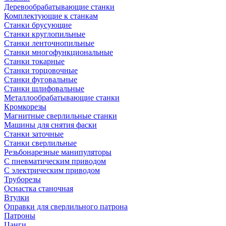
Деревообрабатывающие станки
Комплектующие к станкам
Станки брусующие
Станки круглопильные
Станки ленточнопильные
Станки многофункциональные
Станки токарные
Станки торцовочные
Станки фуговальные
Станки шлифовальные
Металлообрабатывающие станки
Кромкорезы
Магнитные сверлильные станки
Машины для снятия фаски
Станки заточные
Станки сверлильные
Резьбонарезные манипуляторы
С пневматическим приводом
С электрическим приводом
Труборезы
Оснастка станочная
Втулки
Оправки для сверлильного патрона
Патроны
Цанги