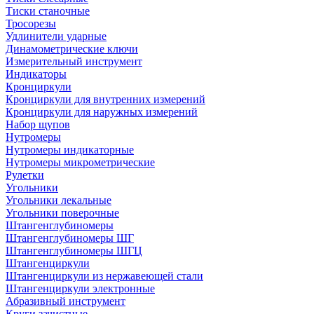
Тиски станочные
Тросорезы
Удлинители ударные
Динамометрические ключи
Измерительный инструмент
Индикаторы
Кронциркули
Кронциркули для внутренних измерений
Кронциркули для наружных измерений
Набор щупов
Нутромеры
Нутромеры индикаторные
Нутромеры микрометрические
Рулетки
Угольники
Угольники лекальные
Угольники поверочные
Штангенглубиномеры
Штангенглубиномеры ШГ
Штангенглубиномеры ШГЦ
Штангенциркули
Штангенциркули из нержавеющей стали
Штангенциркули электронные
Абразивный инструмент
Круги зачистные