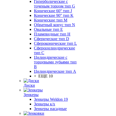
Гиперболические с
точеным торцом тип G
Конические 60° тип J
Конические 90° тип K
Конические тип M
Обратный конус тип N
Овальные тип E
Пламевидные тип H
Сферические тип D
Сфероконические тип L
Сфероцилиндрические
тип C
Цилиндрические с
торцевыми зубьями тип
B
Цилиндрические тип А
+ ЕЩЕ 10
Диски
Зенкеры
Зенкеры Weldon 19
Зенкеры к/х
Зенкеры насадные