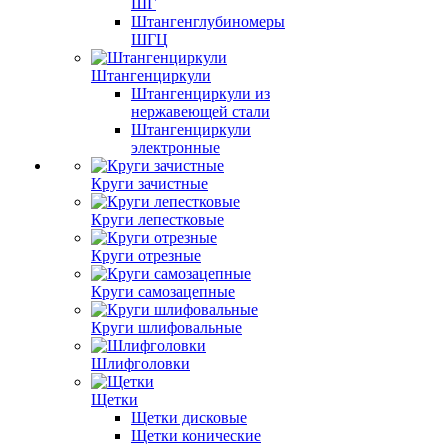
ШГ
Штангенглубиномеры
ШГЦ
Штангенциркули
Штангенциркули из
нержавеющей стали
Штангенциркули
электронные
Круги зачистные
Круги лепестковые
Круги отрезные
Круги самозацепные
Круги шлифовальные
Шлифголовки
Щетки
Щетки дисковые
Щетки конические