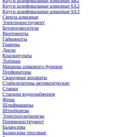
Круги шлифовальные алмазные 4В2
Круги шлифовальные алмазные 6A2
Круги шлифовальные алмазные 9А3
Сверла алмазные
Электроинструмент
Бетоносмесители
Винтоверты
Гайковерты
Граверы
Дрели
Краскопульты
Лобзики
Машины алмазного бурения
Перфораторы
Сварочные аппараты
Стабилизаторы автоматические
Станки
Станции водоснабжения
Фены
Шлифмашины
Штроборезы
Электроплиткорезы
Пневмоинструмент
Балансиры
Балансиры тросовые