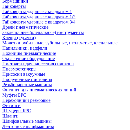
Бормашинки
Гайковерты
Гайковерты ударные с квадратом 1
Гайковерты ударные с квадратом 1/2
Гайковерты ударные с квадратом 3/4
Дрели пневматические
Заклепочные (клепальные) инструменты
Клещи (кусачки)
Молотки рубильные, зубильные, игольчатые, клепальные
Напильники, надфили
Ножницы пневматические
Окрасочное оборудование
Пистолеты для нанесения силикона
Пневмостеплеры
Присоски вакуумные
Продувочные пистолеты
Резьбонарезные машины
Фитинги для пневматических линий
Муфты БРС
Переходники резьбовые
Фитинги
Штуцеры БРС
Шланги
Шлифовальные машины
Ленточные шлифмашины