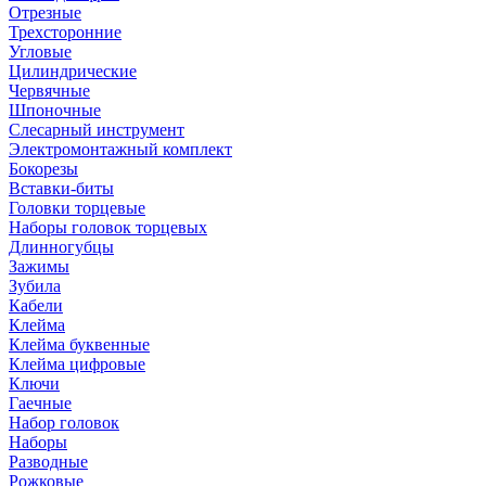
Отрезные
Трехсторонние
Угловые
Цилиндрические
Червячные
Шпоночные
Слесарный инструмент
Электромонтажный комплект
Бокорезы
Вставки-биты
Головки торцевые
Наборы головок торцевых
Длинногубцы
Зажимы
Зубила
Кабели
Клейма
Клейма буквенные
Клейма цифровые
Ключи
Гаечные
Набор головок
Наборы
Разводные
Рожковые