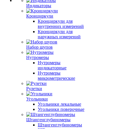
Индикаторы
Кронциркули
Кронциркули для
внутренних измерений
Кронциркули для
наружных измерений
Набор щупов
Нутромеры
Нутромеры
индикаторные
Нутромеры
микрометрические
Рулетки
Угольники
Угольники лекальные
Угольники поверочные
Штангенглубиномеры
Штангенглубиномеры