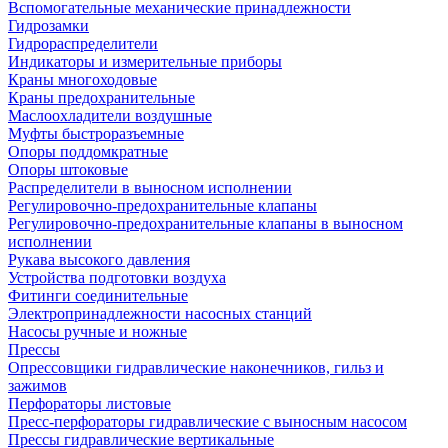
Вспомогательные механические принадлежности
Гидрозамки
Гидрораспределители
Индикаторы и измерительные приборы
Краны многоходовые
Краны предохранительные
Маслоохладители воздушные
Муфты быстроразъемные
Опоры поддомкратные
Опоры штоковые
Распределители в выносном исполнении
Регулировочно-предохранительные клапаны
Регулировочно-предохранительные клапаны в выносном
исполнении
Рукава высокого давления
Устройства подготовки воздуха
Фитинги соединительные
Электропринадлежности насосных станций
Насосы ручные и ножные
Прессы
Опрессовщики гидравлические наконечников, гильз и
зажимов
Перфораторы листовые
Пресс-перфораторы гидравлические с выносным насосом
Прессы гидравлические вертикальные