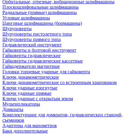
Орбитальные, отрезные, вибрационные шлифмашины
Плоскошлифовальные шлифмашины
Радиальные (прямые) шлифмашины
Угловые шлифмашины
Цанговые шлифмашины (бормашины)
Шуруповерты
Шуруповерты пистолетного типа
Шуруповерты прямого типа
Гидравлический инструмент
Гайковерты и болтовой инструмент
Гайковерты гидравлические
Гайковерты гидравлические кассетные
Гайкодержатели магнитные
Головки торцевые ударные для гайковерта
Ключи динамометрические
Ключи динамометрические со встроенным храповиком
Ключи ударные изогнутые
Ключи ударные прямые
Ключи ударные с открытым зевом
Мультипликаторы
Домкраты
Комплектующие для домкратов, гидравлических станций,
съемников
Адаптеры для манометров
Баки дополнительные