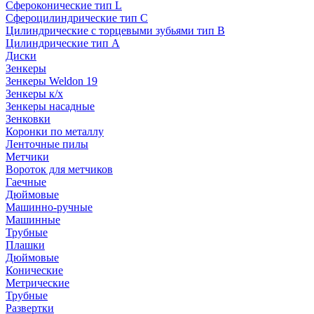
Сфероконические тип L
Сфероцилиндрические тип C
Цилиндрические с торцевыми зубьями тип B
Цилиндрические тип А
Диски
Зенкеры
Зенкеры Weldon 19
Зенкеры к/х
Зенкеры насадные
Зенковки
Коронки по металлу
Ленточные пилы
Метчики
Вороток для метчиков
Гаечные
Дюймовые
Машинно-ручные
Машинные
Трубные
Плашки
Дюймовые
Конические
Метрические
Трубные
Развертки