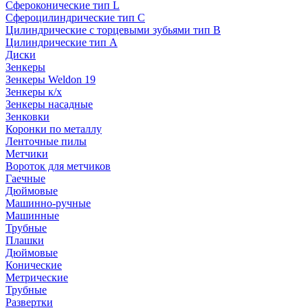
Сфероконические тип L
Сфероцилиндрические тип C
Цилиндрические с торцевыми зубьями тип B
Цилиндрические тип А
Диски
Зенкеры
Зенкеры Weldon 19
Зенкеры к/х
Зенкеры насадные
Зенковки
Коронки по металлу
Ленточные пилы
Метчики
Вороток для метчиков
Гаечные
Дюймовые
Машинно-ручные
Машинные
Трубные
Плашки
Дюймовые
Конические
Метрические
Трубные
Развертки