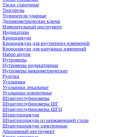
Тиски станочные
Тросорезы
Удлинители ударные
Динамометрические ключи
Измерительный инструмент
Индикаторы
Кронциркули
Кронциркули для внутренних измерений
Кронциркули для наружных измерений
Набор щупов
Нутромеры
Нутромеры индикаторные
Нутромеры микрометрические
Рулетки
Угольники
Угольники лекальные
Угольники поверочные
Штангенглубиномеры
Штангенглубиномеры ШГ
Штангенглубиномеры ШГЦ
Штангенциркули
Штангенциркули из нержавеющей стали
Штангенциркули электронные
Абразивный инструмент
Круги зачистные