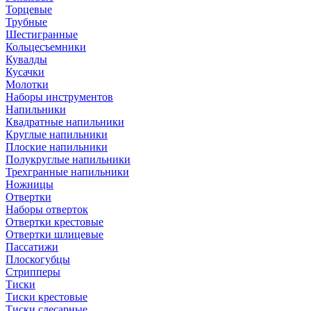
Торцевые
Трубные
Шестигранные
Кольцесъемники
Кувалды
Кусачки
Молотки
Наборы инструментов
Напильники
Квадратные напильники
Круглые напильники
Плоские напильники
Полукруглые напильники
Трехгранные напильники
Ножницы
Отвертки
Наборы отверток
Отвертки крестовые
Отвертки шлицевые
Пассатижи
Плоскогубцы
Стрипперы
Тиски
Тиски крестовые
Тиски слесарные