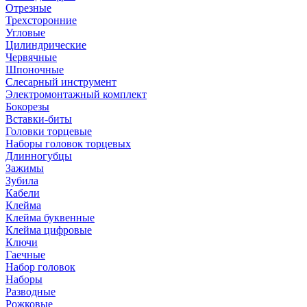
Отрезные
Трехсторонние
Угловые
Цилиндрические
Червячные
Шпоночные
Слесарный инструмент
Электромонтажный комплект
Бокорезы
Вставки-биты
Головки торцевые
Наборы головок торцевых
Длинногубцы
Зажимы
Зубила
Кабели
Клейма
Клейма буквенные
Клейма цифровые
Ключи
Гаечные
Набор головок
Наборы
Разводные
Рожковые