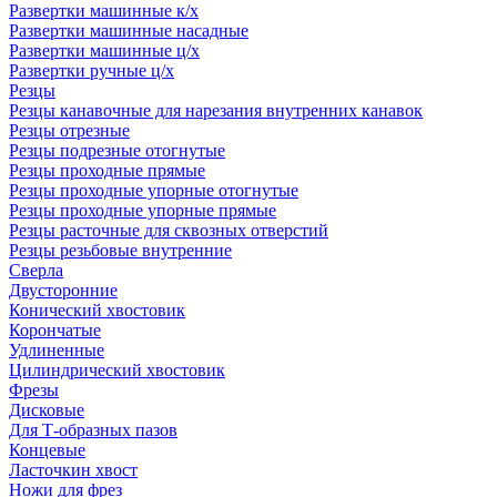
Развертки машинные к/х
Развертки машинные насадные
Развертки машинные ц/х
Развертки ручные ц/х
Резцы
Резцы канавочные для нарезания внутренних канавок
Резцы отрезные
Резцы подрезные отогнутые
Резцы проходные прямые
Резцы проходные упорные отогнутые
Резцы проходные упорные прямые
Резцы расточные для сквозных отверстий
Резцы резьбовые внутренние
Сверла
Двусторонние
Конический хвостовик
Корончатые
Удлиненные
Цилиндрический хвостовик
Фрезы
Дисковые
Для Т-образных пазов
Концевые
Ласточкин хвост
Ножи для фрез