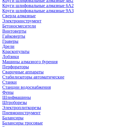
Круги шлифовальные алмазные 4В2
Круги шлифовальные алмазные 6A2
Круги шлифовальные алмазные 9А3
Сверла алмазные
Электроинструмент
Бетоносмесители
Винтоверты
Гайковерты
Граверы
Дрели
Краскопульты
Лобзики
Машины алмазного бурения
Перфораторы
Сварочные аппараты
Стабилизаторы автоматические
Станки
Станции водоснабжения
Фены
Шлифмашины
Штроборезы
Электроплиткорезы
Пневмоинструмент
Балансиры
Балансиры тросовые