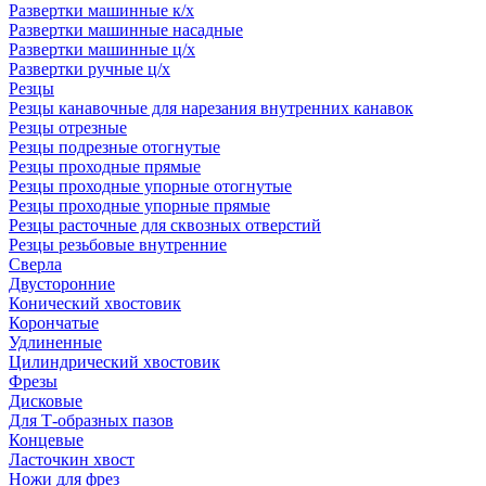
Развертки машинные к/х
Развертки машинные насадные
Развертки машинные ц/х
Развертки ручные ц/х
Резцы
Резцы канавочные для нарезания внутренних канавок
Резцы отрезные
Резцы подрезные отогнутые
Резцы проходные прямые
Резцы проходные упорные отогнутые
Резцы проходные упорные прямые
Резцы расточные для сквозных отверстий
Резцы резьбовые внутренние
Сверла
Двусторонние
Конический хвостовик
Корончатые
Удлиненные
Цилиндрический хвостовик
Фрезы
Дисковые
Для Т-образных пазов
Концевые
Ласточкин хвост
Ножи для фрез