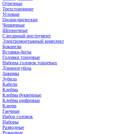
Отрезные
Трехсторонние
Угловые
Цилиндрические
Червячные
Шпоночные
Слесарный инструмент
Электромонтажный комплект
Бокорезы
Вставки-биты
Головки торцевые
Наборы головок торцевых
Длинногубцы
Зажимы
Зубила
Кабели
Клейма
Клейма буквенные
Клейма цифровые
Ключи
Гаечные
Набор головок
Наборы
Разводные
Рожковые