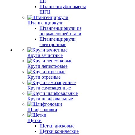
ШГ
Штангенглубиномеры
ШГЦ
Штангенциркули
Штангенциркули из
нержавеющей стали
Штангенциркули
электронные
Круги зачистные
Круги лепестковые
Круги отрезные
Круги самозацепные
Круги шлифовальные
Шлифголовки
Щетки
Щетки дисковые
Щетки конические