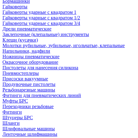
Бормашинки
Гайковерты
Гайковерты ударные с квадратом 1
Гайковерты ударные с квадратом 1/2
Гайковерты ударные с квадратом 3/4
Дрели пневматические
Заклепочные (клепальные) инструменты
Клещи (кусачки)
Молотки рубильные, зубильные, игольчатые, клепальные
Напильники, надфили
Ножницы пневматические
Окрасочное оборудование
Пистолеты для нанесения силикона
Пневмостеплеры
Присоски вакуумные
Продувочные пистолеты
Резьбонарезные машины
Фитинги для пневматических линий
Муфты БРС
Переходники резьбовые
Фитинги
Штуцеры БРС
Шланги
Шлифовальные машины
Ленточные шлифмашины