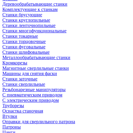
Деревообрабатывающие станки
Комплектующие к станкам
Станки брусующие
Станки круглопильные
Станки ленточнопильные
Станки многофункциональные
Станки токарные
Станки торцовочные
Станки фуговальные
Станки шлифовальные
Металлообрабатывающие станки
Кромкорезы
Магнитные сверлильные станки
Машины для снятия фаски
Станки заточные
Станки сверлильные
Резьбонарезные манипуляторы
С пневматическим приводом
С электрическим приводом
Труборезы
Оснастка станочная
Втулки
Оправки для сверлильного патрона
Патроны
Цанги