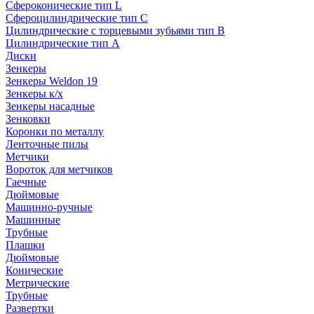
Сфероконические тип L
Сфероцилиндрические тип C
Цилиндрические с торцевыми зубьями тип B
Цилиндрические тип А
Диски
Зенкеры
Зенкеры Weldon 19
Зенкеры к/х
Зенкеры насадные
Зенковки
Коронки по металлу
Ленточные пилы
Метчики
Вороток для метчиков
Гаечные
Дюймовые
Машинно-ручные
Машинные
Трубные
Плашки
Дюймовые
Конические
Метрические
Трубные
Развертки