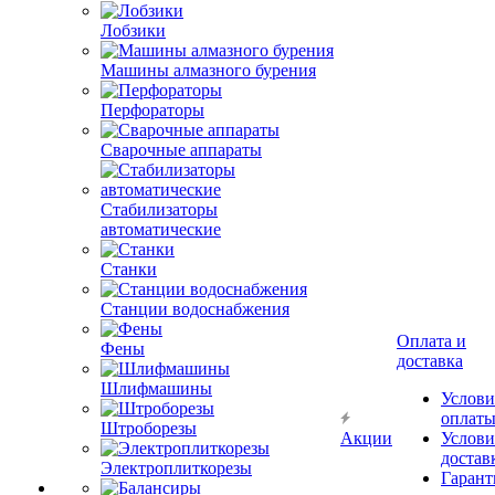
Лобзики
Машины алмазного бурения
Перфораторы
Сварочные аппараты
Стабилизаторы
автоматические
Станки
Станции водоснабжения
Оплата и
Фены
доставка
Шлифмашины
Услови
оплат
Штроборезы
Акции
Услови
достав
Электроплиткорезы
Гарант