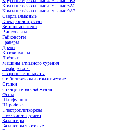
Круги шлифовальные алмазные 4В2
Круги шлифовальные алмазные 6A2
Круги шлифовальные алмазные 9А3
Сверла алмазные
Электроинструмент
Бетоносмесители
Винтоверты
Гайковерты
Граверы
Дрели
Краскопульты
Лобзики
Машины алмазного бурения
Перфораторы
Сварочные аппараты
Стабилизаторы автоматические
Станки
Станции водоснабжения
Фены
Шлифмашины
Штроборезы
Электроплиткорезы
Пневмоинструмент
Балансиры
Балансиры тросовые