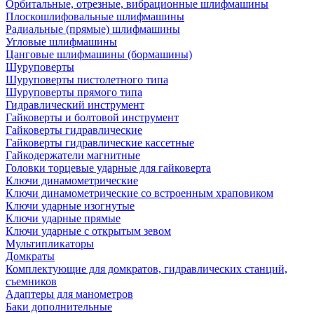
Орбитальные, отрезные, вибрационные шлифмашины
Плоскошлифовальные шлифмашины
Радиальные (прямые) шлифмашины
Угловые шлифмашины
Цанговые шлифмашины (бормашины)
Шуруповерты
Шуруповерты пистолетного типа
Шуруповерты прямого типа
Гидравлический инструмент
Гайковерты и болтовой инструмент
Гайковерты гидравлические
Гайковерты гидравлические кассетные
Гайкодержатели магнитные
Головки торцевые ударные для гайковерта
Ключи динамометрические
Ключи динамометрические со встроенным храповиком
Ключи ударные изогнутые
Ключи ударные прямые
Ключи ударные с открытым зевом
Мультипликаторы
Домкраты
Комплектующие для домкратов, гидравлических станций,
съемников
Адаптеры для манометров
Баки дополнительные