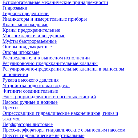
Вспомогательные механические принадлежности
Гидрозамки
Гидрораспределители
Индикаторы и измерительные приборы
Краны многоходовые
Краны предохранительные
Маслоохладители воздушные
Муфты быстроразъемные
Опоры поддомкратные
Опоры штоковые
Распределители в выносном исполнении
Регулировочно-предохранительные клапаны
Регулировочно-предохранительные клапаны в выносном
исполнении
Рукава высокого давления
Устройства подготовки воздуха
Фитинги соединительные
Электропринадлежности насосных станций
Насосы ручные и ножные
Прессы
Опрессовщики гидравлические наконечников, гильз и
зажимов
Перфораторы листовые
Пресс-перфораторы гидравлические с выносным насосом
Прессы гидравлические вертикальные