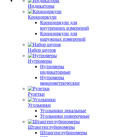
Индикаторы
Кронциркули
Кронциркули для
внутренних измерений
Кронциркули для
наружных измерений
Набор щупов
Нутромеры
Нутромеры
индикаторные
Нутромеры
микрометрические
Рулетки
Угольники
Угольники лекальные
Угольники поверочные
Штангенглубиномеры
Штангенглубиномеры