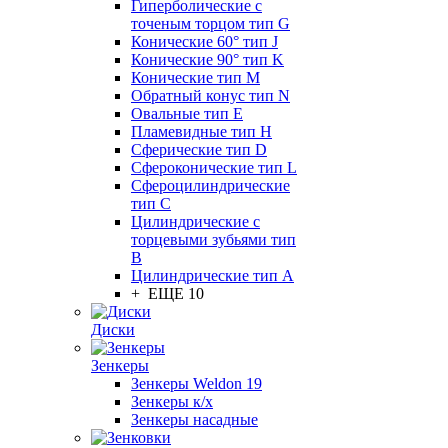
Гиперболические с
точеным торцом тип G
Конические 60° тип J
Конические 90° тип K
Конические тип M
Обратный конус тип N
Овальные тип E
Пламевидные тип H
Сферические тип D
Сфероконические тип L
Сфероцилиндрические
тип C
Цилиндрические с
торцевыми зубьями тип
B
Цилиндрические тип А
+ ЕЩЕ 10
Диски
Зенкеры
Зенкеры Weldon 19
Зенкеры к/х
Зенкеры насадные