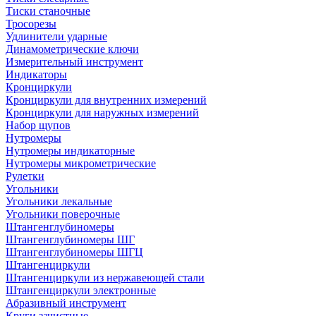
Тиски станочные
Тросорезы
Удлинители ударные
Динамометрические ключи
Измерительный инструмент
Индикаторы
Кронциркули
Кронциркули для внутренних измерений
Кронциркули для наружных измерений
Набор щупов
Нутромеры
Нутромеры индикаторные
Нутромеры микрометрические
Рулетки
Угольники
Угольники лекальные
Угольники поверочные
Штангенглубиномеры
Штангенглубиномеры ШГ
Штангенглубиномеры ШГЦ
Штангенциркули
Штангенциркули из нержавеющей стали
Штангенциркули электронные
Абразивный инструмент
Круги зачистные