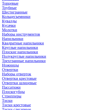
Торцевые
Трубные
Шестигранные
Кольцесъемники
Кувалды
Кусачки
Молотки
Наборы инструментов
Напильники
Квадратные напильники
Круглые напильники
Плоские напильники
Полукруглые напильники
Трехгранные напильники
Ножницы
Отвертки
Наборы отверток
Отвертки крестовые
Отвертки шлицевые
Пассатижи
Плоскогубцы
Стрипперы
Тиски
Тиски крестовые
Тиски слесарные