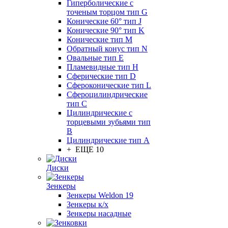
Гиперболические с
точеным торцом тип G
Конические 60° тип J
Конические 90° тип K
Конические тип M
Обратный конус тип N
Овальные тип E
Пламевидные тип H
Сферические тип D
Сфероконические тип L
Сфероцилиндрические
тип C
Цилиндрические с
торцевыми зубьями тип
B
Цилиндрические тип А
+ ЕЩЕ 10
Диски
Зенкеры
Зенкеры Weldon 19
Зенкеры к/х
Зенкеры насадные