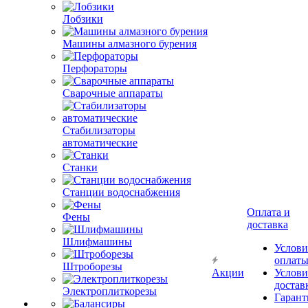
Лобзики
Машины алмазного бурения
Перфораторы
Сварочные аппараты
Стабилизаторы
автоматические
Станки
Станции водоснабжения
Оплата и
Фены
доставка
Шлифмашины
Услови
оплат
Штроборезы
Акции
Услови
достав
Электроплиткорезы
Гарант