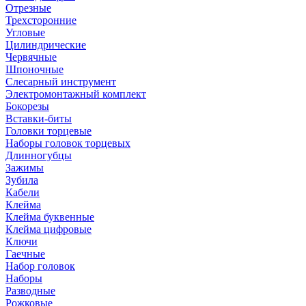
Отрезные
Трехсторонние
Угловые
Цилиндрические
Червячные
Шпоночные
Слесарный инструмент
Электромонтажный комплект
Бокорезы
Вставки-биты
Головки торцевые
Наборы головок торцевых
Длинногубцы
Зажимы
Зубила
Кабели
Клейма
Клейма буквенные
Клейма цифровые
Ключи
Гаечные
Набор головок
Наборы
Разводные
Рожковые