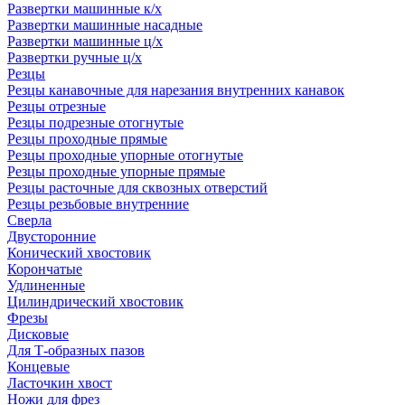
Развертки машинные к/х
Развертки машинные насадные
Развертки машинные ц/х
Развертки ручные ц/х
Резцы
Резцы канавочные для нарезания внутренних канавок
Резцы отрезные
Резцы подрезные отогнутые
Резцы проходные прямые
Резцы проходные упорные отогнутые
Резцы проходные упорные прямые
Резцы расточные для сквозных отверстий
Резцы резьбовые внутренние
Сверла
Двусторонние
Конический хвостовик
Корончатые
Удлиненные
Цилиндрический хвостовик
Фрезы
Дисковые
Для Т-образных пазов
Концевые
Ласточкин хвост
Ножи для фрез