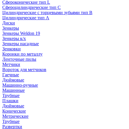
Сфероконические тип L
Сфероцилиндрические тип C
Цилиндрические с торцевыми зубьями тип B
Цилиндрические тип А
Диски
Зенкеры
Зенкеры Weldon 19
Зенкеры к/х
Зенкеры насадные
Зенковки
Коронки по металлу
Ленточные пилы
Метчики
Вороток для метчиков
Гаечные
Дюймовые
Машинно-ручные
Машинные
Трубные
Плашки
Дюймовые
Конические
Метрические
Трубные
Развертки