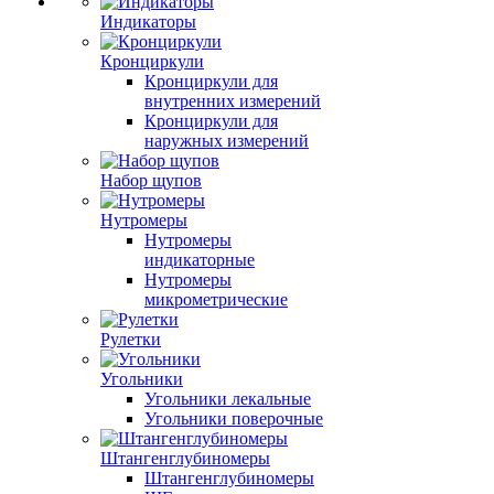
Индикаторы
Кронциркули
Кронциркули для
внутренних измерений
Кронциркули для
наружных измерений
Набор щупов
Нутромеры
Нутромеры
индикаторные
Нутромеры
микрометрические
Рулетки
Угольники
Угольники лекальные
Угольники поверочные
Штангенглубиномеры
Штангенглубиномеры