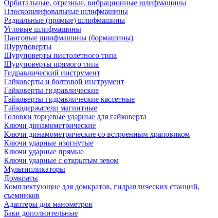
Орбитальные, отрезные, вибрационные шлифмашины
Плоскошлифовальные шлифмашины
Радиальные (прямые) шлифмашины
Угловые шлифмашины
Цанговые шлифмашины (бормашины)
Шуруповерты
Шуруповерты пистолетного типа
Шуруповерты прямого типа
Гидравлический инструмент
Гайковерты и болтовой инструмент
Гайковерты гидравлические
Гайковерты гидравлические кассетные
Гайкодержатели магнитные
Головки торцевые ударные для гайковерта
Ключи динамометрические
Ключи динамометрические со встроенным храповиком
Ключи ударные изогнутые
Ключи ударные прямые
Ключи ударные с открытым зевом
Мультипликаторы
Домкраты
Комплектующие для домкратов, гидравлических станций,
съемников
Адаптеры для манометров
Баки дополнительные