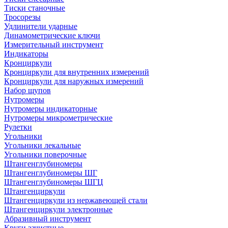
Тиски станочные
Тросорезы
Удлинители ударные
Динамометрические ключи
Измерительный инструмент
Индикаторы
Кронциркули
Кронциркули для внутренних измерений
Кронциркули для наружных измерений
Набор щупов
Нутромеры
Нутромеры индикаторные
Нутромеры микрометрические
Рулетки
Угольники
Угольники лекальные
Угольники поверочные
Штангенглубиномеры
Штангенглубиномеры ШГ
Штангенглубиномеры ШГЦ
Штангенциркули
Штангенциркули из нержавеющей стали
Штангенциркули электронные
Абразивный инструмент
Круги зачистные