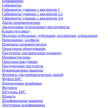
Бормашинки
Гайковерты
Гайковерты ударные с квадратом 1
Гайковерты ударные с квадратом 1/2
Гайковерты ударные с квадратом 3/4
Дрели пневматические
Заклепочные (клепальные) инструменты
Клещи (кусачки)
Молотки рубильные, зубильные, игольчатые, клепальные
Напильники, надфили
Ножницы пневматические
Окрасочное оборудование
Пистолеты для нанесения силикона
Пневмостеплеры
Присоски вакуумные
Продувочные пистолеты
Резьбонарезные машины
Фитинги для пневматических линий
Муфты БРС
Переходники резьбовые
Фитинги
Штуцеры БРС
Шланги
Шлифовальные машины
Ленточные шлифмашины