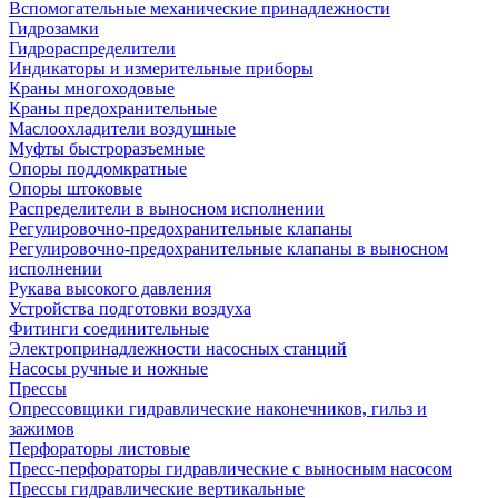
Вспомогательные механические принадлежности
Гидрозамки
Гидрораспределители
Индикаторы и измерительные приборы
Краны многоходовые
Краны предохранительные
Маслоохладители воздушные
Муфты быстроразъемные
Опоры поддомкратные
Опоры штоковые
Распределители в выносном исполнении
Регулировочно-предохранительные клапаны
Регулировочно-предохранительные клапаны в выносном
исполнении
Рукава высокого давления
Устройства подготовки воздуха
Фитинги соединительные
Электропринадлежности насосных станций
Насосы ручные и ножные
Прессы
Опрессовщики гидравлические наконечников, гильз и
зажимов
Перфораторы листовые
Пресс-перфораторы гидравлические с выносным насосом
Прессы гидравлические вертикальные