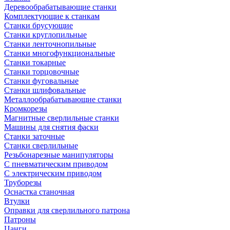
Деревообрабатывающие станки
Комплектующие к станкам
Станки брусующие
Станки круглопильные
Станки ленточнопильные
Станки многофункциональные
Станки токарные
Станки торцовочные
Станки фуговальные
Станки шлифовальные
Металлообрабатывающие станки
Кромкорезы
Магнитные сверлильные станки
Машины для снятия фаски
Станки заточные
Станки сверлильные
Резьбонарезные манипуляторы
С пневматическим приводом
С электрическим приводом
Труборезы
Оснастка станочная
Втулки
Оправки для сверлильного патрона
Патроны
Цанги