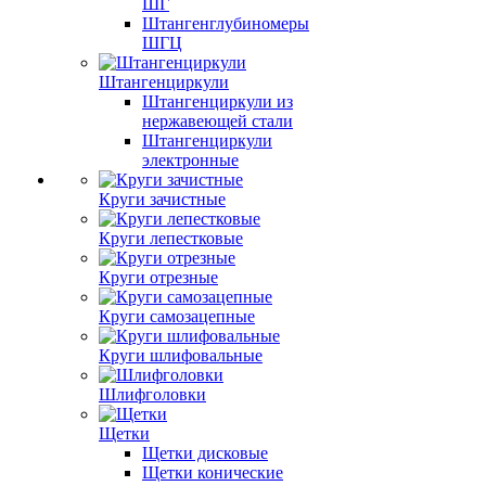
ШГ
Штангенглубиномеры
ШГЦ
Штангенциркули
Штангенциркули из
нержавеющей стали
Штангенциркули
электронные
Круги зачистные
Круги лепестковые
Круги отрезные
Круги самозацепные
Круги шлифовальные
Шлифголовки
Щетки
Щетки дисковые
Щетки конические