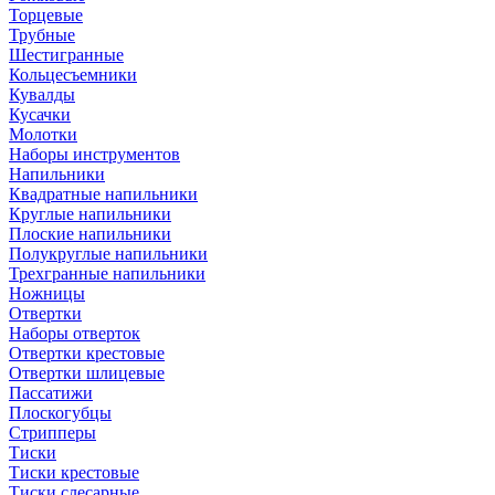
Торцевые
Трубные
Шестигранные
Кольцесъемники
Кувалды
Кусачки
Молотки
Наборы инструментов
Напильники
Квадратные напильники
Круглые напильники
Плоские напильники
Полукруглые напильники
Трехгранные напильники
Ножницы
Отвертки
Наборы отверток
Отвертки крестовые
Отвертки шлицевые
Пассатижи
Плоскогубцы
Стрипперы
Тиски
Тиски крестовые
Тиски слесарные