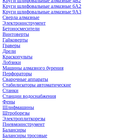
Круги шлифовальные алмазные 4В2
Круги шлифовальные алмазные 6A2
Круги шлифовальные алмазные 9А3
Сверла алмазные
Электроинструмент
Бетоносмесители
Винтоверты
Гайковерты
Граверы
Дрели
Краскопульты
Лобзики
Машины алмазного бурения
Перфораторы
Сварочные аппараты
Стабилизаторы автоматические
Станки
Станции водоснабжения
Фены
Шлифмашины
Штроборезы
Электроплиткорезы
Пневмоинструмент
Балансиры
Балансиры тросовые