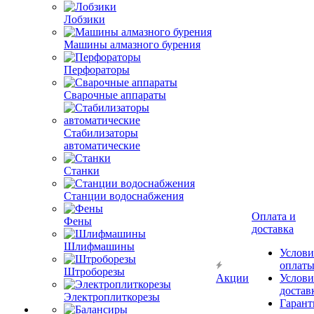
Лобзики
Машины алмазного бурения
Перфораторы
Сварочные аппараты
Стабилизаторы
автоматические
Станки
Станции водоснабжения
Оплата и
Фены
доставка
Шлифмашины
Услови
оплат
Штроборезы
Акции
Услови
достав
Электроплиткорезы
Гарант