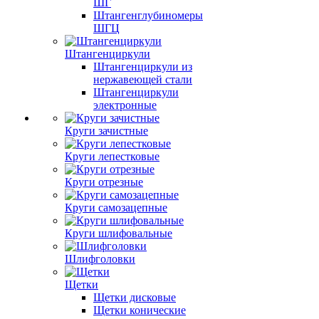
ШГ
Штангенглубиномеры
ШГЦ
Штангенциркули
Штангенциркули из
нержавеющей стали
Штангенциркули
электронные
Круги зачистные
Круги лепестковые
Круги отрезные
Круги самозацепные
Круги шлифовальные
Шлифголовки
Щетки
Щетки дисковые
Щетки конические