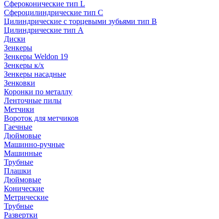
Сфероконические тип L
Сфероцилиндрические тип C
Цилиндрические с торцевыми зубьями тип B
Цилиндрические тип А
Диски
Зенкеры
Зенкеры Weldon 19
Зенкеры к/х
Зенкеры насадные
Зенковки
Коронки по металлу
Ленточные пилы
Метчики
Вороток для метчиков
Гаечные
Дюймовые
Машинно-ручные
Машинные
Трубные
Плашки
Дюймовые
Конические
Метрические
Трубные
Развертки