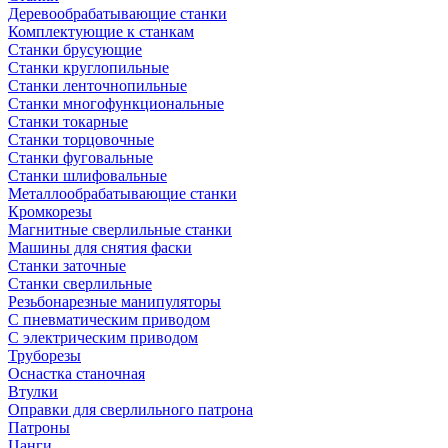
Деревообрабатывающие станки
Комплектующие к станкам
Станки брусующие
Станки круглопильные
Станки ленточнопильные
Станки многофункциональные
Станки токарные
Станки торцовочные
Станки фуговальные
Станки шлифовальные
Металлообрабатывающие станки
Кромкорезы
Магнитные сверлильные станки
Машины для снятия фаски
Станки заточные
Станки сверлильные
Резьбонарезные манипуляторы
С пневматическим приводом
С электрическим приводом
Труборезы
Оснастка станочная
Втулки
Оправки для сверлильного патрона
Патроны
Цанги