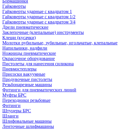
Бормашинки
Гайковерты
Гайковерты ударные с квадратом 1
Гайковерты ударные с квадратом 1/2
Гайковерты ударные с квадратом 3/4
Дрели пневматические
Заклепочные (клепальные) инструменты
Клещи (кусачки)
Молотки рубильные, зубильные, игольчатые, клепальные
Напильники, надфили
Ножницы пневматические
Окрасочное оборудование
Пистолеты для нанесения силикона
Пневмостеплеры
Присоски вакуумные
Продувочные пистолеты
Резьбонарезные машины
Фитинги для пневматических линий
Муфты БРС
Переходники резьбовые
Фитинги
Штуцеры БРС
Шланги
Шлифовальные машины
Ленточные шлифмашины