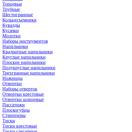
Торцевые
Трубные
Шестигранные
Кольцесъемники
Кувалды
Кусачки
Молотки
Наборы инструментов
Напильники
Квадратные напильники
Круглые напильники
Плоские напильники
Полукруглые напильники
Трехгранные напильники
Ножницы
Отвертки
Наборы отверток
Отвертки крестовые
Отвертки шлицевые
Пассатижи
Плоскогубцы
Стрипперы
Тиски
Тиски крестовые
Тиски слесарные