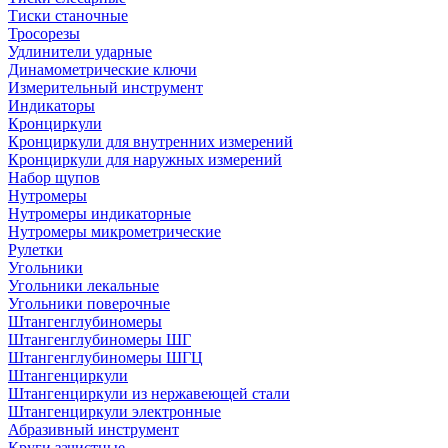
Тиски станочные
Тросорезы
Удлинители ударные
Динамометрические ключи
Измерительный инструмент
Индикаторы
Кронциркули
Кронциркули для внутренних измерений
Кронциркули для наружных измерений
Набор щупов
Нутромеры
Нутромеры индикаторные
Нутромеры микрометрические
Рулетки
Угольники
Угольники лекальные
Угольники поверочные
Штангенглубиномеры
Штангенглубиномеры ШГ
Штангенглубиномеры ШГЦ
Штангенциркули
Штангенциркули из нержавеющей стали
Штангенциркули электронные
Абразивный инструмент
Круги зачистные