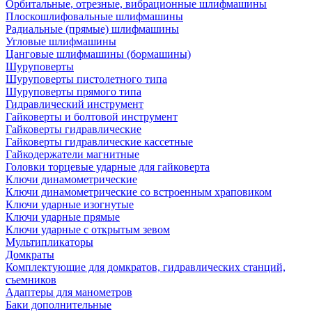
Орбитальные, отрезные, вибрационные шлифмашины
Плоскошлифовальные шлифмашины
Радиальные (прямые) шлифмашины
Угловые шлифмашины
Цанговые шлифмашины (бормашины)
Шуруповерты
Шуруповерты пистолетного типа
Шуруповерты прямого типа
Гидравлический инструмент
Гайковерты и болтовой инструмент
Гайковерты гидравлические
Гайковерты гидравлические кассетные
Гайкодержатели магнитные
Головки торцевые ударные для гайковерта
Ключи динамометрические
Ключи динамометрические со встроенным храповиком
Ключи ударные изогнутые
Ключи ударные прямые
Ключи ударные с открытым зевом
Мультипликаторы
Домкраты
Комплектующие для домкратов, гидравлических станций,
съемников
Адаптеры для манометров
Баки дополнительные