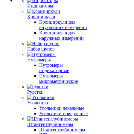
Индикаторы
Кронциркули
Кронциркули для
внутренних измерений
Кронциркули для
наружных измерений
Набор щупов
Нутромеры
Нутромеры
индикаторные
Нутромеры
микрометрические
Рулетки
Угольники
Угольники лекальные
Угольники поверочные
Штангенглубиномеры
Штангенглубиномеры