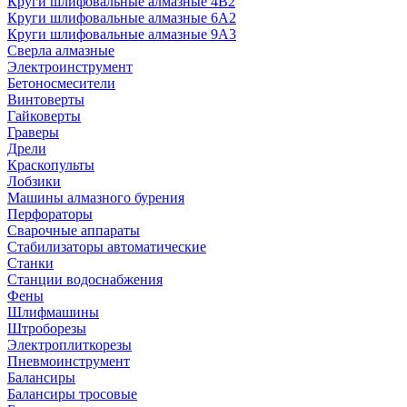
Круги шлифовальные алмазные 4В2
Круги шлифовальные алмазные 6A2
Круги шлифовальные алмазные 9А3
Сверла алмазные
Электроинструмент
Бетоносмесители
Винтоверты
Гайковерты
Граверы
Дрели
Краскопульты
Лобзики
Машины алмазного бурения
Перфораторы
Сварочные аппараты
Стабилизаторы автоматические
Станки
Станции водоснабжения
Фены
Шлифмашины
Штроборезы
Электроплиткорезы
Пневмоинструмент
Балансиры
Балансиры тросовые