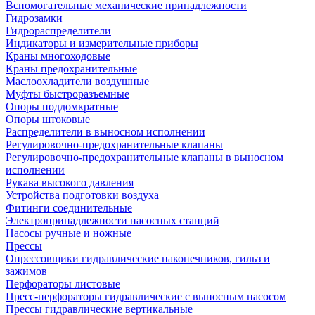
Вспомогательные механические принадлежности
Гидрозамки
Гидрораспределители
Индикаторы и измерительные приборы
Краны многоходовые
Краны предохранительные
Маслоохладители воздушные
Муфты быстроразъемные
Опоры поддомкратные
Опоры штоковые
Распределители в выносном исполнении
Регулировочно-предохранительные клапаны
Регулировочно-предохранительные клапаны в выносном
исполнении
Рукава высокого давления
Устройства подготовки воздуха
Фитинги соединительные
Электропринадлежности насосных станций
Насосы ручные и ножные
Прессы
Опрессовщики гидравлические наконечников, гильз и
зажимов
Перфораторы листовые
Пресс-перфораторы гидравлические с выносным насосом
Прессы гидравлические вертикальные