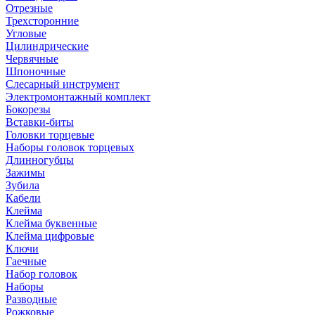
Отрезные
Трехсторонние
Угловые
Цилиндрические
Червячные
Шпоночные
Слесарный инструмент
Электромонтажный комплект
Бокорезы
Вставки-биты
Головки торцевые
Наборы головок торцевых
Длинногубцы
Зажимы
Зубила
Кабели
Клейма
Клейма буквенные
Клейма цифровые
Ключи
Гаечные
Набор головок
Наборы
Разводные
Рожковые