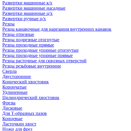
Развертки машинные к/х
Развертки машинные насадные
Развертки машинные ц/х
Развертки ручные ц/х
Резцы
Резцы канавочные для нарезания внутренних канавок
Резцы отрезные
Резцы подрезные отогнутые
Резцы проходные прямые
Резцы проходные упорные отогнутые
Резцы проходные упорные прямые
Резцы расточные для сквозных отверстий
Резцы резьбовые внутренние
Сверла
Двусторонние
Конический хвостовик
Корончатые
Удлиненные
Цилиндрический хвостовик
Фрезы
Дисковые
Для Т-образных пазов
Концевые
Ласточкин хвост
Ножи для фрез