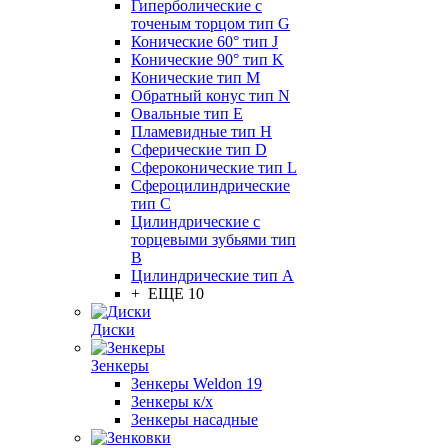
Гиперболические с
точеным торцом тип G
Конические 60° тип J
Конические 90° тип K
Конические тип M
Обратный конус тип N
Овальные тип E
Пламевидные тип H
Сферические тип D
Сфероконические тип L
Сфероцилиндрические
тип C
Цилиндрические с
торцевыми зубьями тип
B
Цилиндрические тип А
+ ЕЩЕ 10
Диски
Зенкеры
Зенкеры Weldon 19
Зенкеры к/х
Зенкеры насадные