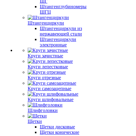
ШГ
Штангенглубиномеры
ШГЦ
Штангенциркули
Штангенциркули из
нержавеющей стали
Штангенциркули
электронные
Круги зачистные
Круги лепестковые
Круги отрезные
Круги самозацепные
Круги шлифовальные
Шлифголовки
Щетки
Щетки дисковые
Щетки конические