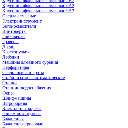
Круги шлифовальные алмазные 4В2
Круги шлифовальные алмазные 6A2
Круги шлифовальные алмазные 9А3
Сверла алмазные
Электроинструмент
Бетоносмесители
Винтоверты
Гайковерты
Граверы
Дрели
Краскопульты
Лобзики
Машины алмазного бурения
Перфораторы
Сварочные аппараты
Стабилизаторы автоматические
Станки
Станции водоснабжения
Фены
Шлифмашины
Штроборезы
Электроплиткорезы
Пневмоинструмент
Балансиры
Балансиры тросовые