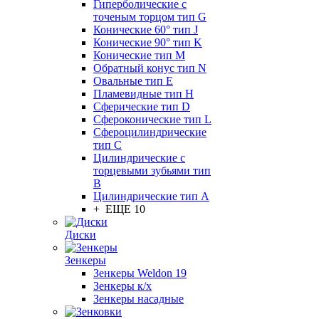
Гиперболические с
точеным торцом тип G
Конические 60° тип J
Конические 90° тип K
Конические тип M
Обратный конус тип N
Овальные тип E
Пламевидные тип H
Сферические тип D
Сфероконические тип L
Сфероцилиндрические
тип C
Цилиндрические с
торцевыми зубьями тип
B
Цилиндрические тип А
+ ЕЩЕ 10
Диски
Зенкеры
Зенкеры Weldon 19
Зенкеры к/х
Зенкеры насадные