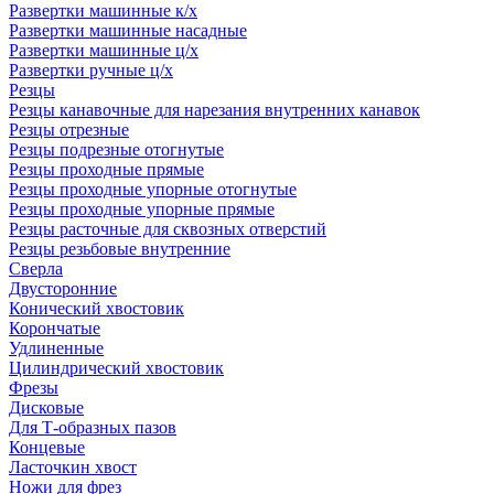
Развертки машинные к/х
Развертки машинные насадные
Развертки машинные ц/х
Развертки ручные ц/х
Резцы
Резцы канавочные для нарезания внутренних канавок
Резцы отрезные
Резцы подрезные отогнутые
Резцы проходные прямые
Резцы проходные упорные отогнутые
Резцы проходные упорные прямые
Резцы расточные для сквозных отверстий
Резцы резьбовые внутренние
Сверла
Двусторонние
Конический хвостовик
Корончатые
Удлиненные
Цилиндрический хвостовик
Фрезы
Дисковые
Для Т-образных пазов
Концевые
Ласточкин хвост
Ножи для фрез