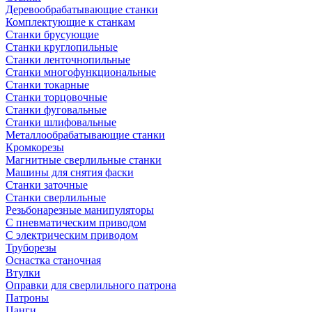
Деревообрабатывающие станки
Комплектующие к станкам
Станки брусующие
Станки круглопильные
Станки ленточнопильные
Станки многофункциональные
Станки токарные
Станки торцовочные
Станки фуговальные
Станки шлифовальные
Металлообрабатывающие станки
Кромкорезы
Магнитные сверлильные станки
Машины для снятия фаски
Станки заточные
Станки сверлильные
Резьбонарезные манипуляторы
С пневматическим приводом
С электрическим приводом
Труборезы
Оснастка станочная
Втулки
Оправки для сверлильного патрона
Патроны
Цанги