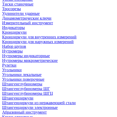
Тиски станочные
Тросорезы
Удлинители ударные
Динамометрические ключи
Измерительный инструмент
Индикаторы
Кронциркули
Кронциркули для внутренних измерений
Кронциркули для наружных измерений
Набор щупов
Нутромеры
Нутромеры индикаторные
Нутромеры микрометрические
Рулетки
Угольники
Угольники лекальные
Угольники поверочные
Штангенглубиномеры
Штангенглубиномеры ШГ
Штангенглубиномеры ШГЦ
Штангенциркули
Штангенциркули из нержавеющей стали
Штангенциркули электронные
Абразивный инструмент
Круги зачистные