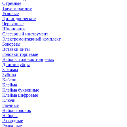
Отрезные
Трехсторонние
Угловые
Цилиндрические
Червячные
Шпоночные
Слесарный инструмент
Электромонтажный комплект
Бокорезы
Вставки-биты
Головки торцевые
Наборы головок торцевых
Длинногубцы
Зажимы
Зубила
Кабели
Клейма
Клейма буквенные
Клейма цифровые
Ключи
Гаечные
Набор головок
Наборы
Разводные
Рожковые