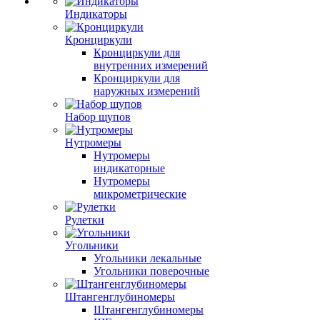
Индикаторы
Кронциркули
Кронциркули для
внутренних измерений
Кронциркули для
наружных измерений
Набор щупов
Нутромеры
Нутромеры
индикаторные
Нутромеры
микрометрические
Рулетки
Угольники
Угольники лекальные
Угольники поверочные
Штангенглубиномеры
Штангенглубиномеры