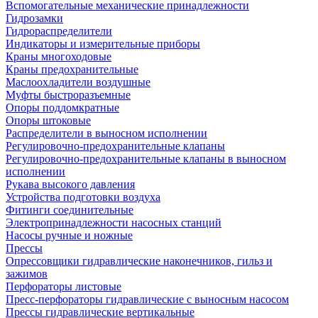
Вспомогательные механические принадлежности
Гидрозамки
Гидрораспределители
Индикаторы и измерительные приборы
Краны многоходовые
Краны предохранительные
Маслоохладители воздушные
Муфты быстроразъемные
Опоры поддомкратные
Опоры штоковые
Распределители в выносном исполнении
Регулировочно-предохранительные клапаны
Регулировочно-предохранительные клапаны в выносном
исполнении
Рукава высокого давления
Устройства подготовки воздуха
Фитинги соединительные
Электропринадлежности насосных станций
Насосы ручные и ножные
Прессы
Опрессовщики гидравлические наконечников, гильз и
зажимов
Перфораторы листовые
Пресс-перфораторы гидравлические с выносным насосом
Прессы гидравлические вертикальные