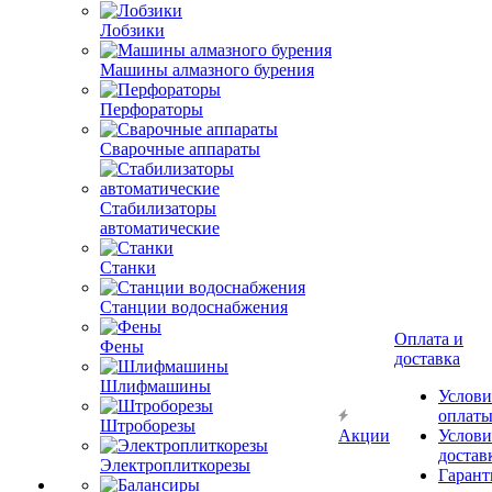
Лобзики
Машины алмазного бурения
Перфораторы
Сварочные аппараты
Стабилизаторы
автоматические
Станки
Станции водоснабжения
Оплата и
Фены
доставка
Шлифмашины
Услови
оплат
Штроборезы
Акции
Услови
достав
Электроплиткорезы
Гарант