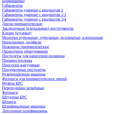
Бормашинки
Гайковерты
Гайковерты ударные с квадратом 1
Гайковерты ударные с квадратом 1/2
Гайковерты ударные с квадратом 3/4
Дрели пневматические
Заклепочные (клепальные) инструменты
Клещи (кусачки)
Молотки рубильные, зубильные, игольчатые, клепальные
Напильники, надфили
Ножницы пневматические
Окрасочное оборудование
Пистолеты для нанесения силикона
Пневмостеплеры
Присоски вакуумные
Продувочные пистолеты
Резьбонарезные машины
Фитинги для пневматических линий
Муфты БРС
Переходники резьбовые
Фитинги
Штуцеры БРС
Шланги
Шлифовальные машины
Ленточные шлифмашины