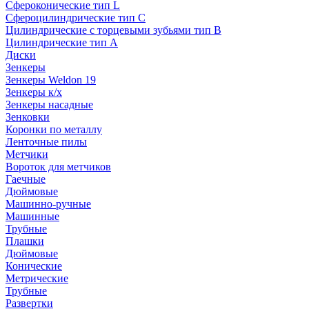
Сфероконические тип L
Сфероцилиндрические тип C
Цилиндрические с торцевыми зубьями тип B
Цилиндрические тип А
Диски
Зенкеры
Зенкеры Weldon 19
Зенкеры к/х
Зенкеры насадные
Зенковки
Коронки по металлу
Ленточные пилы
Метчики
Вороток для метчиков
Гаечные
Дюймовые
Машинно-ручные
Машинные
Трубные
Плашки
Дюймовые
Конические
Метрические
Трубные
Развертки