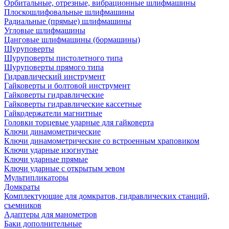
Орбитальные, отрезные, вибрационные шлифмашины
Плоскошлифовальные шлифмашины
Радиальные (прямые) шлифмашины
Угловые шлифмашины
Цанговые шлифмашины (бормашины)
Шуруповерты
Шуруповерты пистолетного типа
Шуруповерты прямого типа
Гидравлический инструмент
Гайковерты и болтовой инструмент
Гайковерты гидравлические
Гайковерты гидравлические кассетные
Гайкодержатели магнитные
Головки торцевые ударные для гайковерта
Ключи динамометрические
Ключи динамометрические со встроенным храповиком
Ключи ударные изогнутые
Ключи ударные прямые
Ключи ударные с открытым зевом
Мультипликаторы
Домкраты
Комплектующие для домкратов, гидравлических станций,
съемников
Адаптеры для манометров
Баки дополнительные