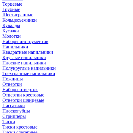
Торцевые
Трубные
Шестигранные
Кольцесъемники
Кувалды
Кусачки
Молотки
Наборы инструментов
Напильники
Квадратные напильники
Круглые напильники
Плоские напильники
Полукруглые напильники
Трехгранные напильники
Ножницы
Отвертки
Наборы отверток
Отвертки крестовые
Отвертки шлицевые
Пассатижи
Плоскогубцы
Стрипперы
Тиски
Тиски крестовые
Тиски слесарные