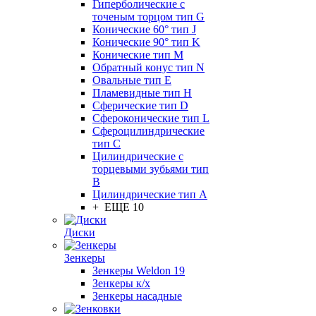
Гиперболические с
точеным торцом тип G
Конические 60° тип J
Конические 90° тип K
Конические тип M
Обратный конус тип N
Овальные тип E
Пламевидные тип H
Сферические тип D
Сфероконические тип L
Сфероцилиндрические
тип C
Цилиндрические с
торцевыми зубьями тип
B
Цилиндрические тип А
+ ЕЩЕ 10
Диски
Зенкеры
Зенкеры Weldon 19
Зенкеры к/х
Зенкеры насадные