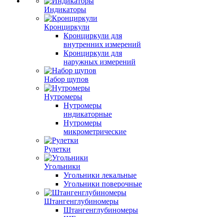
Индикаторы
Кронциркули
Кронциркули для
внутренних измерений
Кронциркули для
наружных измерений
Набор щупов
Нутромеры
Нутромеры
индикаторные
Нутромеры
микрометрические
Рулетки
Угольники
Угольники лекальные
Угольники поверочные
Штангенглубиномеры
Штангенглубиномеры