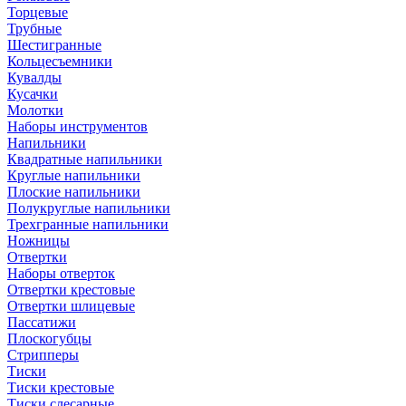
Торцевые
Трубные
Шестигранные
Кольцесъемники
Кувалды
Кусачки
Молотки
Наборы инструментов
Напильники
Квадратные напильники
Круглые напильники
Плоские напильники
Полукруглые напильники
Трехгранные напильники
Ножницы
Отвертки
Наборы отверток
Отвертки крестовые
Отвертки шлицевые
Пассатижи
Плоскогубцы
Стрипперы
Тиски
Тиски крестовые
Тиски слесарные