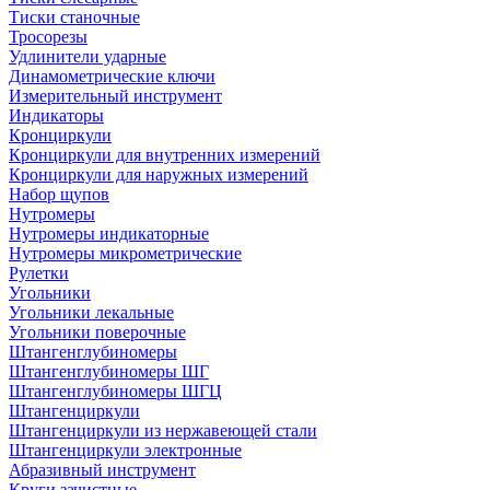
Тиски станочные
Тросорезы
Удлинители ударные
Динамометрические ключи
Измерительный инструмент
Индикаторы
Кронциркули
Кронциркули для внутренних измерений
Кронциркули для наружных измерений
Набор щупов
Нутромеры
Нутромеры индикаторные
Нутромеры микрометрические
Рулетки
Угольники
Угольники лекальные
Угольники поверочные
Штангенглубиномеры
Штангенглубиномеры ШГ
Штангенглубиномеры ШГЦ
Штангенциркули
Штангенциркули из нержавеющей стали
Штангенциркули электронные
Абразивный инструмент
Круги зачистные