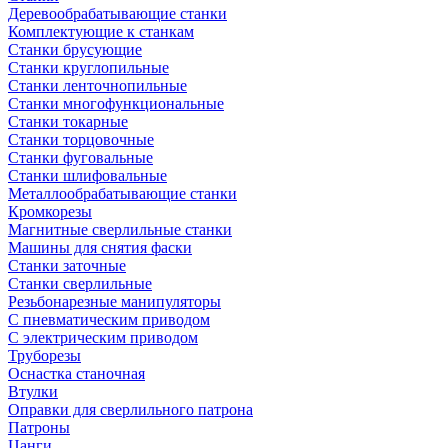
Деревообрабатывающие станки
Комплектующие к станкам
Станки брусующие
Станки круглопильные
Станки ленточнопильные
Станки многофункциональные
Станки токарные
Станки торцовочные
Станки фуговальные
Станки шлифовальные
Металлообрабатывающие станки
Кромкорезы
Магнитные сверлильные станки
Машины для снятия фаски
Станки заточные
Станки сверлильные
Резьбонарезные манипуляторы
С пневматическим приводом
С электрическим приводом
Труборезы
Оснастка станочная
Втулки
Оправки для сверлильного патрона
Патроны
Цанги