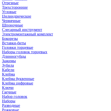
Отрезные
Трехсторонние
Угловые
Цилиндрические
Червячные
Шпоночные
Слесарный инструмент
Электромонтажный комплект
Бокорезы
Вставки-биты
Головки торцевые
Наборы головок торцевых
Длинногубцы
Зажимы
Зубила
Кабели
Клейма
Клейма буквенные
Клейма цифровые
Ключи
Гаечные
Набор головок
Наборы
Разводные
Рожковые