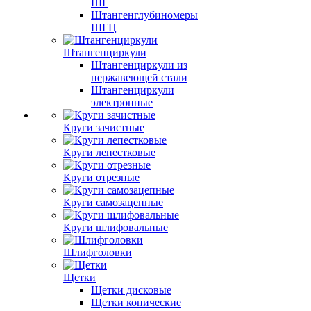
ШГ
Штангенглубиномеры
ШГЦ
Штангенциркули
Штангенциркули из
нержавеющей стали
Штангенциркули
электронные
Круги зачистные
Круги лепестковые
Круги отрезные
Круги самозацепные
Круги шлифовальные
Шлифголовки
Щетки
Щетки дисковые
Щетки конические