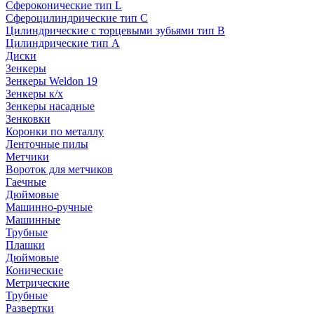
Сфероконические тип L
Сфероцилиндрические тип C
Цилиндрические с торцевыми зубьями тип B
Цилиндрические тип А
Диски
Зенкеры
Зенкеры Weldon 19
Зенкеры к/х
Зенкеры насадные
Зенковки
Коронки по металлу
Ленточные пилы
Метчики
Вороток для метчиков
Гаечные
Дюймовые
Машинно-ручные
Машинные
Трубные
Плашки
Дюймовые
Конические
Метрические
Трубные
Развертки