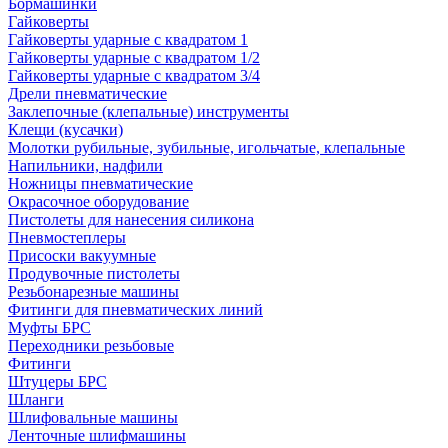
Бормашинки
Гайковерты
Гайковерты ударные с квадратом 1
Гайковерты ударные с квадратом 1/2
Гайковерты ударные с квадратом 3/4
Дрели пневматические
Заклепочные (клепальные) инструменты
Клещи (кусачки)
Молотки рубильные, зубильные, игольчатые, клепальные
Напильники, надфили
Ножницы пневматические
Окрасочное оборудование
Пистолеты для нанесения силикона
Пневмостеплеры
Присоски вакуумные
Продувочные пистолеты
Резьбонарезные машины
Фитинги для пневматических линий
Муфты БРС
Переходники резьбовые
Фитинги
Штуцеры БРС
Шланги
Шлифовальные машины
Ленточные шлифмашины