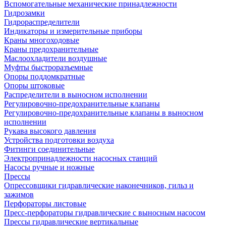
Вспомогательные механические принадлежности
Гидрозамки
Гидрораспределители
Индикаторы и измерительные приборы
Краны многоходовые
Краны предохранительные
Маслоохладители воздушные
Муфты быстроразъемные
Опоры поддомкратные
Опоры штоковые
Распределители в выносном исполнении
Регулировочно-предохранительные клапаны
Регулировочно-предохранительные клапаны в выносном
исполнении
Рукава высокого давления
Устройства подготовки воздуха
Фитинги соединительные
Электропринадлежности насосных станций
Насосы ручные и ножные
Прессы
Опрессовщики гидравлические наконечников, гильз и
зажимов
Перфораторы листовые
Пресс-перфораторы гидравлические с выносным насосом
Прессы гидравлические вертикальные