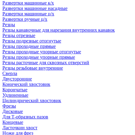
Развертки машинные к/х
Развертки машинные насадные
Развертки машинные ц/х
Развертки ручные ц/х
Резцы
Резцы канавочные для нарезания внутренних канавок
Резцы отрезные
Резцы подрезные отогнутые
Резцы проходные прямые
Резцы проходные упорные отогнутые
Резцы проходные упорные прямые
Резцы расточные для сквозных отверстий
Резцы резьбовые внутренние
Сверла
Двусторонние
Конический хвостовик
Корончатые
Удлиненные
Цилиндрический хвостовик
Фрезы
Дисковые
Для Т-образных пазов
Концевые
Ласточкин хвост
Ножи для фрез