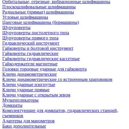
Орбитальные, отрезные, вибрационные шлифмашины
Плоскошлифовальные шлифмашины
Радиальные (прямые) шлифмашины
Угловые шлифмашины
Цанговые шлифмашины (бормашины)
Шуруповерты
Шуруповерты пистолетного типа
Шуруповерты прямого типа
Гидравлический инструмент
Гайковерты и болтовой инструмент
Гайковерты гидравлические
Гайковерты гидравлические кассетные
Гайкодержатели магнитные
Головки торцевые ударные для гайковерта
Ключи динамометрические
Ключи динамометрические со встроенным храповиком
Ключи ударные изогнутые
Ключи ударные прямые
Ключи ударные с открытым зевом
Мультипликаторы
Домкраты
Комплектующие для домкратов, гидравлических станций,
съемников
Адаптеры для манометров
Баки дополнительные