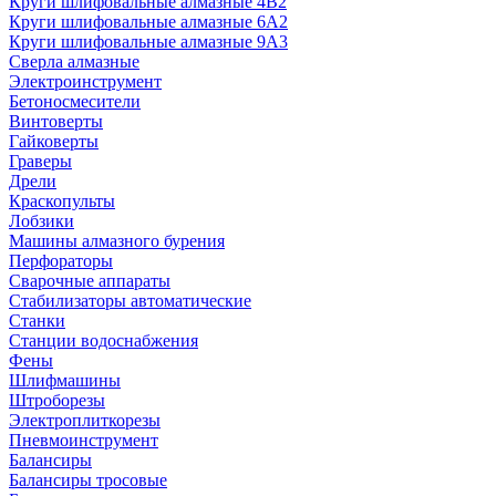
Круги шлифовальные алмазные 4В2
Круги шлифовальные алмазные 6A2
Круги шлифовальные алмазные 9А3
Сверла алмазные
Электроинструмент
Бетоносмесители
Винтоверты
Гайковерты
Граверы
Дрели
Краскопульты
Лобзики
Машины алмазного бурения
Перфораторы
Сварочные аппараты
Стабилизаторы автоматические
Станки
Станции водоснабжения
Фены
Шлифмашины
Штроборезы
Электроплиткорезы
Пневмоинструмент
Балансиры
Балансиры тросовые