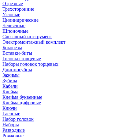
Отрезные
Трехсторонние
Угловые
Цилиндрические
Червячные
Шпоночные
Слесарный инструмент
Электромонтажный комплект
Бокорезы
Вставки-биты
Головки торцевые
Наборы головок торцевых
Длинногубцы
Зажимы
Зубила
Кабели
Клейма
Клейма буквенные
Клейма цифровые
Ключи
Гаечные
Набор головок
Наборы
Разводные
Рожковые