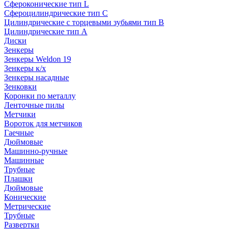
Сфероконические тип L
Сфероцилиндрические тип C
Цилиндрические с торцевыми зубьями тип B
Цилиндрические тип А
Диски
Зенкеры
Зенкеры Weldon 19
Зенкеры к/х
Зенкеры насадные
Зенковки
Коронки по металлу
Ленточные пилы
Метчики
Вороток для метчиков
Гаечные
Дюймовые
Машинно-ручные
Машинные
Трубные
Плашки
Дюймовые
Конические
Метрические
Трубные
Развертки