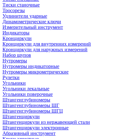
Тиски станочные
Тросорезы
Удлинители ударные
Динамометрические ключи
Измерительный инструмент
Индикаторы
Кронциркули
Кронциркули для внутренних измерений
Кронциркули для наружных измерений
Набор щупов
Нутромеры
Нутромеры индикаторные
Нутромеры микрометрические
Рулетки
Угольники
Угольники лекальные
Угольники поверочные
Штангенглубиномеры
Штангенглубиномеры ШГ
Штангенглубиномеры ШГЦ
Штангенциркули
Штангенциркули из нержавеющей стали
Штангенциркули электронные
Абразивный инструмент
Круги зачистные