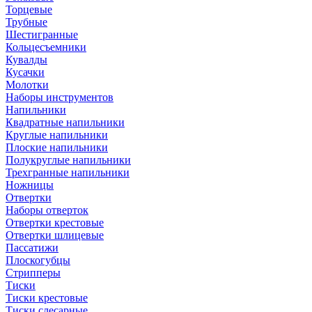
Торцевые
Трубные
Шестигранные
Кольцесъемники
Кувалды
Кусачки
Молотки
Наборы инструментов
Напильники
Квадратные напильники
Круглые напильники
Плоские напильники
Полукруглые напильники
Трехгранные напильники
Ножницы
Отвертки
Наборы отверток
Отвертки крестовые
Отвертки шлицевые
Пассатижи
Плоскогубцы
Стрипперы
Тиски
Тиски крестовые
Тиски слесарные