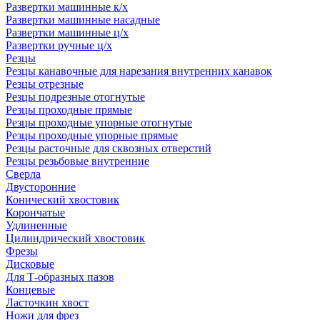
Развертки машинные к/х
Развертки машинные насадные
Развертки машинные ц/х
Развертки ручные ц/х
Резцы
Резцы канавочные для нарезания внутренних канавок
Резцы отрезные
Резцы подрезные отогнутые
Резцы проходные прямые
Резцы проходные упорные отогнутые
Резцы проходные упорные прямые
Резцы расточные для сквозных отверстий
Резцы резьбовые внутренние
Сверла
Двусторонние
Конический хвостовик
Корончатые
Удлиненные
Цилиндрический хвостовик
Фрезы
Дисковые
Для Т-образных пазов
Концевые
Ласточкин хвост
Ножи для фрез