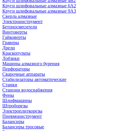
Круги шлифовальные алмазные 4В2
Круги шлифовальные алмазные 6A2
Круги шлифовальные алмазные 9А3
Сверла алмазные
Электроинструмент
Бетоносмесители
Винтоверты
Гайковерты
Граверы
Дрели
Краскопульты
Лобзики
Машины алмазного бурения
Перфораторы
Сварочные аппараты
Стабилизаторы автоматические
Станки
Станции водоснабжения
Фены
Шлифмашины
Штроборезы
Электроплиткорезы
Пневмоинструмент
Балансиры
Балансиры тросовые