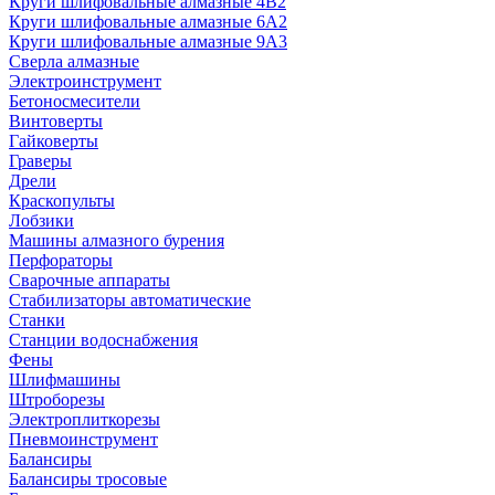
Круги шлифовальные алмазные 4В2
Круги шлифовальные алмазные 6A2
Круги шлифовальные алмазные 9А3
Сверла алмазные
Электроинструмент
Бетоносмесители
Винтоверты
Гайковерты
Граверы
Дрели
Краскопульты
Лобзики
Машины алмазного бурения
Перфораторы
Сварочные аппараты
Стабилизаторы автоматические
Станки
Станции водоснабжения
Фены
Шлифмашины
Штроборезы
Электроплиткорезы
Пневмоинструмент
Балансиры
Балансиры тросовые