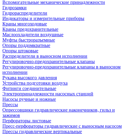
Вспомогательные механические принадлежности
Гидрозамки
Гидрораспределители
Индикаторы и измерительные приборы
Краны многоходовые
Краны предохранительные
Маслоохладители воздушные
Муфты быстроразъемные
Опоры поддомкратные
Опоры штоковые
Распределители в выносном исполнении
Регулировочно-предохранительные клапаны
Регулировочно-предохранительные клапаны в выносном
исполнении
Рукава высокого давления
Устройства подготовки воздуха
Фитинги соединительные
Электропринадлежности насосных станций
Насосы ручные и ножные
Прессы
Опрессовщики гидравлические наконечников, гильз и
зажимов
Перфораторы листовые
Пресс-перфораторы гидравлические с выносным насосом
Прессы гидравлические вертикальные