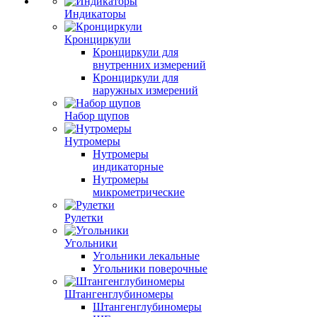
Индикаторы
Кронциркули
Кронциркули для
внутренних измерений
Кронциркули для
наружных измерений
Набор щупов
Нутромеры
Нутромеры
индикаторные
Нутромеры
микрометрические
Рулетки
Угольники
Угольники лекальные
Угольники поверочные
Штангенглубиномеры
Штангенглубиномеры