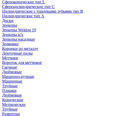
Сфероконические тип L
Сфероцилиндрические тип C
Цилиндрические с торцевыми зубьями тип B
Цилиндрические тип А
Диски
Зенкеры
Зенкеры Weldon 19
Зенкеры к/х
Зенкеры насадные
Зенковки
Коронки по металлу
Ленточные пилы
Метчики
Вороток для метчиков
Гаечные
Дюймовые
Машинно-ручные
Машинные
Трубные
Плашки
Дюймовые
Конические
Метрические
Трубные
Развертки