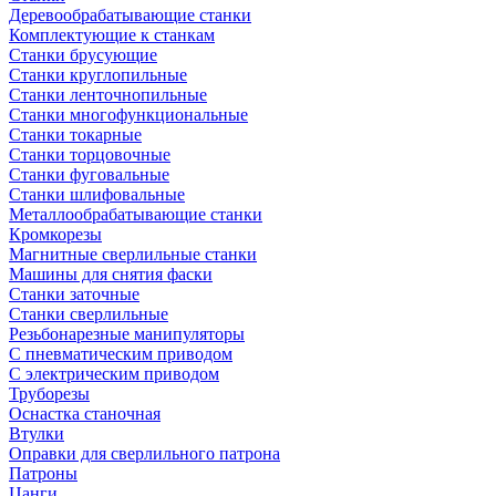
Деревообрабатывающие станки
Комплектующие к станкам
Станки брусующие
Станки круглопильные
Станки ленточнопильные
Станки многофункциональные
Станки токарные
Станки торцовочные
Станки фуговальные
Станки шлифовальные
Металлообрабатывающие станки
Кромкорезы
Магнитные сверлильные станки
Машины для снятия фаски
Станки заточные
Станки сверлильные
Резьбонарезные манипуляторы
С пневматическим приводом
С электрическим приводом
Труборезы
Оснастка станочная
Втулки
Оправки для сверлильного патрона
Патроны
Цанги