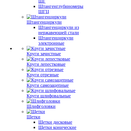
ШГ
Штангенглубиномеры
ШГЦ
Штангенциркули
Штангенциркули из
нержавеющей стали
Штангенциркули
электронные
Круги зачистные
Круги лепестковые
Круги отрезные
Круги самозацепные
Круги шлифовальные
Шлифголовки
Щетки
Щетки дисковые
Щетки конические