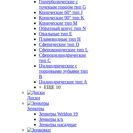
Гиперболические с
точеным торцом тип G
Конические 60° тип J
Конические 90° тип K
Конические тип M
Обратный конус тип N
Овальные тип E
Пламевидные тип H
Сферические тип D
Сфероконические тип L
Сфероцилиндрические
тип C
Цилиндрические с
торцевыми зубьями тип
B
Цилиндрические тип А
+ ЕЩЕ 10
Диски
Зенкеры
Зенкеры Weldon 19
Зенкеры к/х
Зенкеры насадные