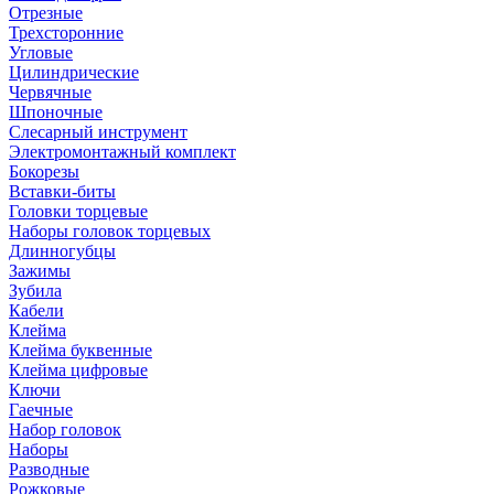
Отрезные
Трехсторонние
Угловые
Цилиндрические
Червячные
Шпоночные
Слесарный инструмент
Электромонтажный комплект
Бокорезы
Вставки-биты
Головки торцевые
Наборы головок торцевых
Длинногубцы
Зажимы
Зубила
Кабели
Клейма
Клейма буквенные
Клейма цифровые
Ключи
Гаечные
Набор головок
Наборы
Разводные
Рожковые