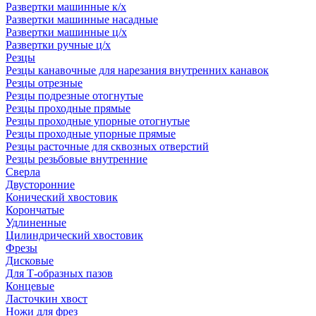
Развертки машинные к/х
Развертки машинные насадные
Развертки машинные ц/х
Развертки ручные ц/х
Резцы
Резцы канавочные для нарезания внутренних канавок
Резцы отрезные
Резцы подрезные отогнутые
Резцы проходные прямые
Резцы проходные упорные отогнутые
Резцы проходные упорные прямые
Резцы расточные для сквозных отверстий
Резцы резьбовые внутренние
Сверла
Двусторонние
Конический хвостовик
Корончатые
Удлиненные
Цилиндрический хвостовик
Фрезы
Дисковые
Для Т-образных пазов
Концевые
Ласточкин хвост
Ножи для фрез