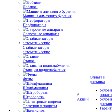
Лобзики
Машины алмазного бурения
Перфораторы
Сварочные аппараты
Стабилизаторы
автоматические
Станки
Станции водоснабжения
Оплата и
Фены
доставка
Шлифмашины
Услови
оплат
Штроборезы
Акции
Услови
достав
Электроплиткорезы
Гарант