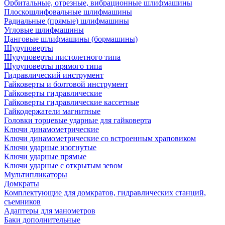
Орбитальные, отрезные, вибрационные шлифмашины
Плоскошлифовальные шлифмашины
Радиальные (прямые) шлифмашины
Угловые шлифмашины
Цанговые шлифмашины (бормашины)
Шуруповерты
Шуруповерты пистолетного типа
Шуруповерты прямого типа
Гидравлический инструмент
Гайковерты и болтовой инструмент
Гайковерты гидравлические
Гайковерты гидравлические кассетные
Гайкодержатели магнитные
Головки торцевые ударные для гайковерта
Ключи динамометрические
Ключи динамометрические со встроенным храповиком
Ключи ударные изогнутые
Ключи ударные прямые
Ключи ударные с открытым зевом
Мультипликаторы
Домкраты
Комплектующие для домкратов, гидравлических станций,
съемников
Адаптеры для манометров
Баки дополнительные