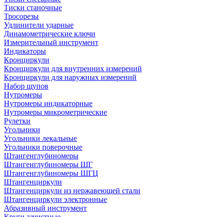
Тиски станочные
Тросорезы
Удлинители ударные
Динамометрические ключи
Измерительный инструмент
Индикаторы
Кронциркули
Кронциркули для внутренних измерений
Кронциркули для наружных измерений
Набор щупов
Нутромеры
Нутромеры индикаторные
Нутромеры микрометрические
Рулетки
Угольники
Угольники лекальные
Угольники поверочные
Штангенглубиномеры
Штангенглубиномеры ШГ
Штангенглубиномеры ШГЦ
Штангенциркули
Штангенциркули из нержавеющей стали
Штангенциркули электронные
Абразивный инструмент
Круги зачистные