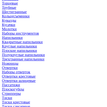
Торцевые
Трубные
Шестигранные
Кольцесъемники
Кувалды
Кусачки
Молотки
Наборы инструментов
Напильники
Квадратные напильники
Круглые напильники
Плоские напильники
Полукруглые напильники
Трехгранные напильники
Ножницы
Отвертки
Наборы отверток
Отвертки крестовые
Отвертки шлицевые
Пассатижи
Плоскогубцы
Стрипперы
Тиски
Тиски крестовые
Тиски слесарные