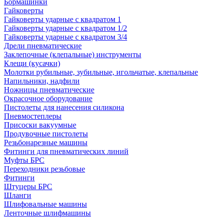
Бормашинки
Гайковерты
Гайковерты ударные с квадратом 1
Гайковерты ударные с квадратом 1/2
Гайковерты ударные с квадратом 3/4
Дрели пневматические
Заклепочные (клепальные) инструменты
Клещи (кусачки)
Молотки рубильные, зубильные, игольчатые, клепальные
Напильники, надфили
Ножницы пневматические
Окрасочное оборудование
Пистолеты для нанесения силикона
Пневмостеплеры
Присоски вакуумные
Продувочные пистолеты
Резьбонарезные машины
Фитинги для пневматических линий
Муфты БРС
Переходники резьбовые
Фитинги
Штуцеры БРС
Шланги
Шлифовальные машины
Ленточные шлифмашины