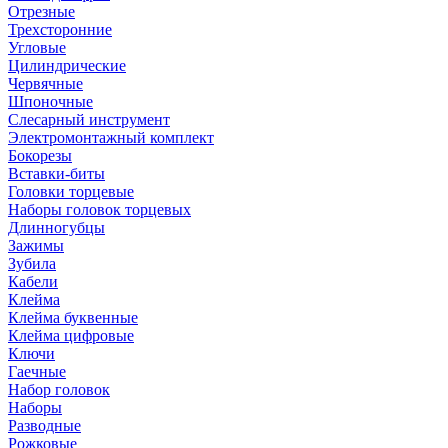
Отрезные
Трехсторонние
Угловые
Цилиндрические
Червячные
Шпоночные
Слесарный инструмент
Электромонтажный комплект
Бокорезы
Вставки-биты
Головки торцевые
Наборы головок торцевых
Длинногубцы
Зажимы
Зубила
Кабели
Клейма
Клейма буквенные
Клейма цифровые
Ключи
Гаечные
Набор головок
Наборы
Разводные
Рожковые