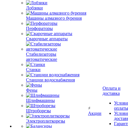
Лобзики
Машины алмазного бурения
Перфораторы
Сварочные аппараты
Стабилизаторы
автоматические
Станки
Станции водоснабжения
Оплата и
Фены
доставка
Шлифмашины
Услови
оплат
Штроборезы
Акции
Услови
достав
Электроплиткорезы
Гарант