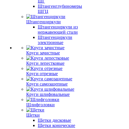
ШГ
Штангенглубиномеры
ШГЦ
Штангенциркули
Штангенциркули из
нержавеющей стали
Штангенциркули
электронные
Круги зачистные
Круги лепестковые
Круги отрезные
Круги самозацепные
Круги шлифовальные
Шлифголовки
Щетки
Щетки дисковые
Щетки конические