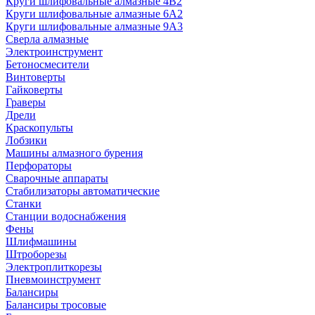
Круги шлифовальные алмазные 4В2
Круги шлифовальные алмазные 6A2
Круги шлифовальные алмазные 9А3
Сверла алмазные
Электроинструмент
Бетоносмесители
Винтоверты
Гайковерты
Граверы
Дрели
Краскопульты
Лобзики
Машины алмазного бурения
Перфораторы
Сварочные аппараты
Стабилизаторы автоматические
Станки
Станции водоснабжения
Фены
Шлифмашины
Штроборезы
Электроплиткорезы
Пневмоинструмент
Балансиры
Балансиры тросовые