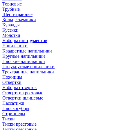
Торцевые
Трубные
Шестигранные
Кольцесъемники
Кувалды
Кусачки
Молотки
Наборы инструментов
Напильники
Квадратные напильники
Круглые напильники
Плоские напильники
Полукруглые напильники
Трехгранные напильники
Ножницы
Отвертки
Наборы отверток
Отвертки крестовые
Отвертки шлицевые
Пассатижи
Плоскогубцы
Стрипперы
Тиски
Тиски крестовые
Тиски слесарные