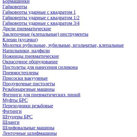
Бормашинки
Гайковерты
Гайковерты ударные с квадратом 1
Гайковерты ударные с квадратом 1/2
Гайковерты ударные с квадратом 3/4
Дрели пневматические
Заклепочные (клепальные) инструменты
Клещи (кусачки)
Молотки рубильные, зубильные, игольчатые, клепальные
Напильники, надфили
Ножницы пневматические
Окрасочное оборудование
Пистолеты для нанесения силикона
Пневмостеплеры
Присоски вакуумные
Продувочные пистолеты
Резьбонарезные машины
Фитинги для пневматических линий
Муфты БРС
Переходники резьбовые
Фитинги
Штуцеры БРС
Шланги
Шлифовальные машины
Ленточные шлифмашины