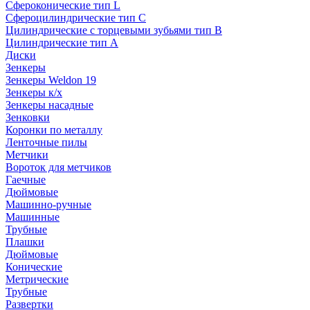
Сфероконические тип L
Сфероцилиндрические тип C
Цилиндрические с торцевыми зубьями тип B
Цилиндрические тип А
Диски
Зенкеры
Зенкеры Weldon 19
Зенкеры к/х
Зенкеры насадные
Зенковки
Коронки по металлу
Ленточные пилы
Метчики
Вороток для метчиков
Гаечные
Дюймовые
Машинно-ручные
Машинные
Трубные
Плашки
Дюймовые
Конические
Метрические
Трубные
Развертки