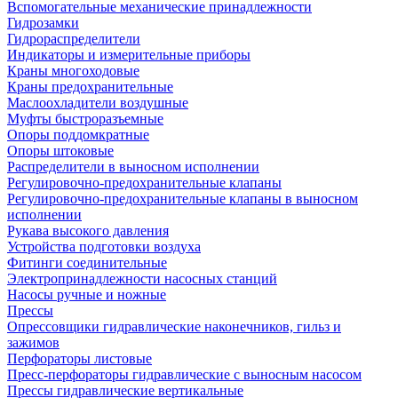
Вспомогательные механические принадлежности
Гидрозамки
Гидрораспределители
Индикаторы и измерительные приборы
Краны многоходовые
Краны предохранительные
Маслоохладители воздушные
Муфты быстроразъемные
Опоры поддомкратные
Опоры штоковые
Распределители в выносном исполнении
Регулировочно-предохранительные клапаны
Регулировочно-предохранительные клапаны в выносном
исполнении
Рукава высокого давления
Устройства подготовки воздуха
Фитинги соединительные
Электропринадлежности насосных станций
Насосы ручные и ножные
Прессы
Опрессовщики гидравлические наконечников, гильз и
зажимов
Перфораторы листовые
Пресс-перфораторы гидравлические с выносным насосом
Прессы гидравлические вертикальные