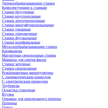
Деревообрабатывающие станки
Комплектующие к станкам
Станки брусующие
Станки круглопильные
Станки ленточнопильные
Станки многофункциональные
Станки токарные
Станки торцовочные
Станки фуговальные
Станки шлифовальные
Металлообрабатывающие станки
Кромкорезы
Магнитные сверлильные станки
Машины для снятия фаски
Станки заточные
Станки сверлильные
Резьбонарезные манипуляторы
С пневматическим приводом
С электрическим приводом
Труборезы
Оснастка станочная
Втулки
Оправки для сверлильного патрона
Патроны
Цанги