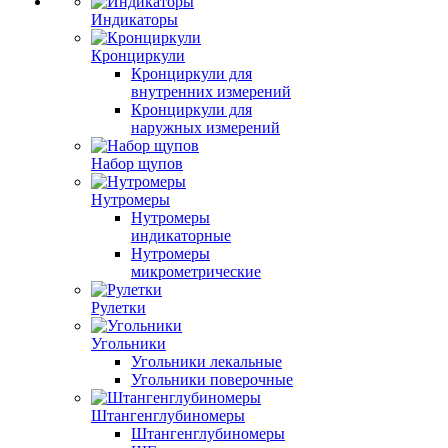
Индикаторы
Кронциркули
Кронциркули для
внутренних измерений
Кронциркули для
наружных измерений
Набор щупов
Нутромеры
Нутромеры
индикаторные
Нутромеры
микрометрические
Рулетки
Угольники
Угольники лекальные
Угольники поверочные
Штангенглубиномеры
Штангенглубиномеры