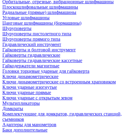
Орбитальные, отрезные, вибрационные шлифмашины
Плоскошлифовальные шлифмашины
Радиальные (прямые) шлифмашины
Угловые шлифмашины
Цанговые шлифмашины (бормашины)
Шуруповерты
Шуруповерты пистолетного типа
Шуруповерты прямого типа
Гидравлический инструмент
Гайковерты и болтовой инструмент
Гайковерты гидравлические
Гайковерты гидравлические кассетные
Гайкодержатели магнитные
Головки торцевые ударные для гайковерта
Ключи динамометрические
Ключи динамометрические со встроенным храповиком
Ключи ударные изогнутые
Ключи ударные прямые
Ключи ударные с открытым зевом
Мультипликаторы
Домкраты
Комплектующие для домкратов, гидравлических станций,
съемников
Адаптеры для манометров
Баки дополнительные