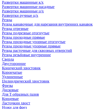
Развертки машинные к/х
Развертки машинные насадные
Развертки машинные ц/х
Развертки ручные ц/х
Резцы
Резцы канавочные для нарезания внутренних канавок
Резцы отрезные
Резцы подрезные отогнутые
Резцы проходные прямые
Резцы проходные упорные отогнутые
Резцы проходные упорные прямые
Резцы расточные для сквозных отверстий
Резцы резьбовые внутренние
Сверла
Двусторонние
Конический хвостовик
Корончатые
Удлиненные
Цилиндрический хвостовик
Фрезы
Дисковые
Для Т-образных пазов
Концевые
Ласточкин хвост
Ножи для фрез