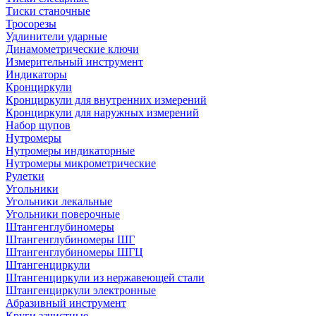
Тиски станочные
Тросорезы
Удлинители ударные
Динамометрические ключи
Измерительный инструмент
Индикаторы
Кронциркули
Кронциркули для внутренних измерений
Кронциркули для наружных измерений
Набор щупов
Нутромеры
Нутромеры индикаторные
Нутромеры микрометрические
Рулетки
Угольники
Угольники лекальные
Угольники поверочные
Штангенглубиномеры
Штангенглубиномеры ШГ
Штангенглубиномеры ШГЦ
Штангенциркули
Штангенциркули из нержавеющей стали
Штангенциркули электронные
Абразивный инструмент
Круги зачистные