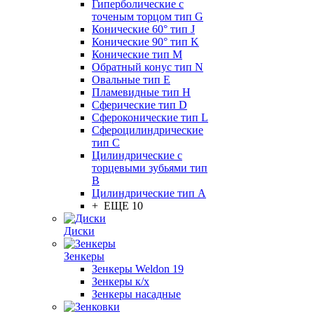
Гиперболические с
точеным торцом тип G
Конические 60° тип J
Конические 90° тип K
Конические тип M
Обратный конус тип N
Овальные тип E
Пламевидные тип H
Сферические тип D
Сфероконические тип L
Сфероцилиндрические
тип C
Цилиндрические с
торцевыми зубьями тип
B
Цилиндрические тип А
+ ЕЩЕ 10
Диски
Зенкеры
Зенкеры Weldon 19
Зенкеры к/х
Зенкеры насадные